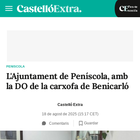
Fes-te
soci/a
Fes-te soci/a
Iniciar sessió
VA
ES
PENISCOLA
L'Ajuntament de Peníscola, amb
la DO de la carxofa de Benicarló
Castelló Extra
18 de agost de 2025 (15:17 CET)
Guardar
Comentaris