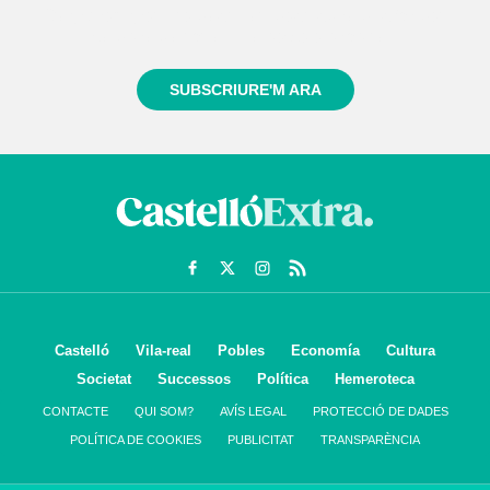
Registra't gratuïtament i et mantindrem informat
sempre de tot el que passa a prop teu
SUBSCRIURE'M ARA
Castelló
Vila-real
Pobles
Economía
Cultura
Societat
Successos
Política
Hemeroteca
CONTACTE
QUI SOM?
AVÍS LEGAL
PROTECCIÓ DE DADES
POLÍTICA DE COOKIES
PUBLICITAT
TRANSPARÈNCIA