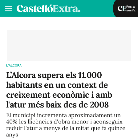
Fes-te
soci/a
Fes-te soci/a
Iniciar sessió
VA
ES
L'ALCORA
L’Alcora supera els 11.000
habitants en un context de
creixement econòmic i amb
l'atur més baix des de 2008
El municipi incrementa aproximadament un
40% les llicències d'obra menor i aconseguix
reduir l'atur a menys de la mitat que fa quinze
anys