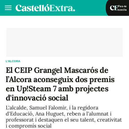
Fes-te
soci/a
Fes-te soci/a
Iniciar sessió
VA
ES
L'ALCORA
El CEIP Grangel Mascarós de
l’Alcora aconseguix dos premis
en Up!Steam 7 amb projectes
d'innovació social
L'alcalde, Samuel Falomir, i la regidora
d'Educació, Ana Huguet, reben a l'alumnat i
professorat i destaquen el seu talent, creativitat
i compromís social