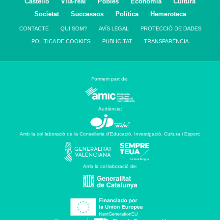
Castelló
Vila-real
Pobles
Economía
Cultura
Societat
Successos
Política
Hemeroteca
CONTACTE
QUI SOM?
AVÍS LEGAL
PROTECCIÓ DE DADES
POLÍTICA DE COOKIES
PUBLICITAT
TRANSPARÈNCIA
Formem part de:
Audiència:
Amb la col·laboració de la Conselleria d’Educació, Investigació, Cultura i Esport:
Amb la col·laboració de: