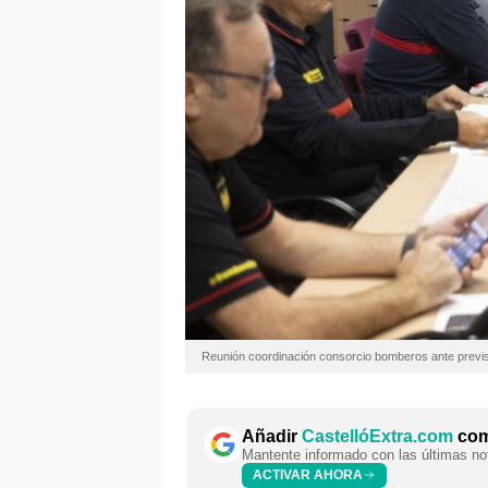
Reunión coordinación consorcio bomberos ante previsi
Añadir
CastellóExtra.com
como
Mantente informado con las últimas not
ACTIVAR AHORA