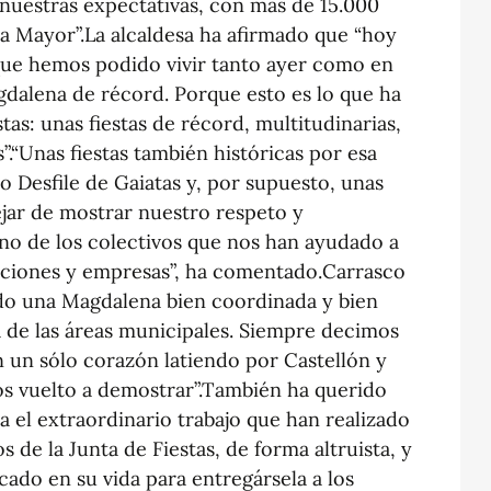
 nuestras expectativas, con más de 15.000
a Mayor”.La alcaldesa ha afirmado que “hoy
ue hemos podido vivir tanto ayer como en
gdalena de récord. Porque esto es lo que ha
stas: unas fiestas de récord, multitudinarias,
s”.“Unas fiestas también históricas por esa
 Desfile de Gaiatas y, por supuesto, unas
ejar de mostrar nuestro respeto y
no de los colectivos que nos han ayudado a
ociaciones y empresas”, ha comentado.Carrasco
do una Magdalena bien coordinada y bien
a de las áreas municipales. Siempre decimos
 un sólo corazón latiendo por Castellón y
os vuelto a demostrar”.También ha querido
 el extraordinario trabajo que han realizado
de la Junta de Fiestas, de forma altruista, y
ado en su vida para entregársela a los