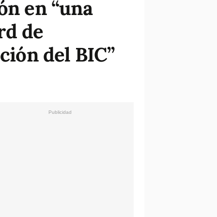
ión en “una
rd de
ución del BIC”