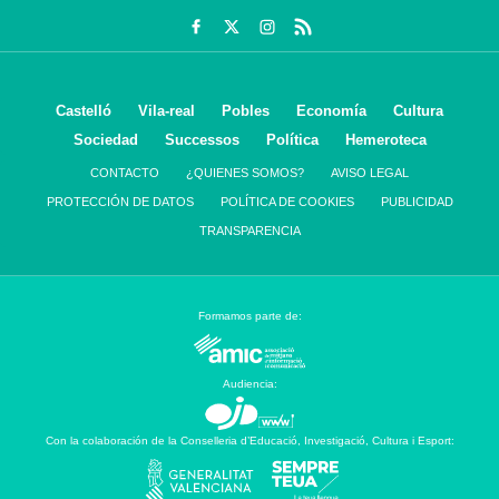
Castelló
Vila-real
Pobles
Economía
Cultura
Sociedad
Successos
Política
Hemeroteca
CONTACTO
¿QUIENES SOMOS?
AVISO LEGAL
PROTECCIÓN DE DATOS
POLÍTICA DE COOKIES
PUBLICIDAD
TRANSPARENCIA
Formamos parte de:
Audiencia:
Con la colaboración de la Conselleria d’Educació, Investigació, Cultura i Esport: