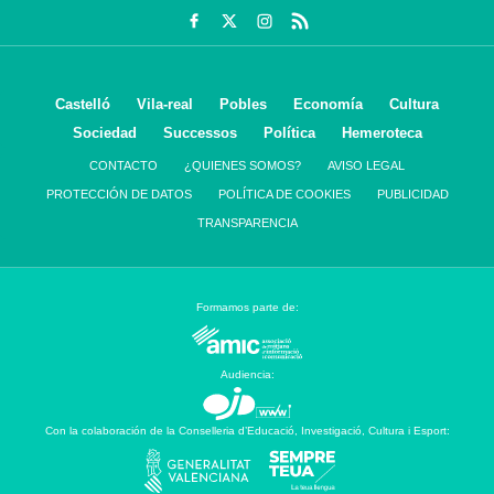
Castelló
Vila-real
Pobles
Economía
Cultura
Sociedad
Successos
Política
Hemeroteca
CONTACTO
¿QUIENES SOMOS?
AVISO LEGAL
PROTECCIÓN DE DATOS
POLÍTICA DE COOKIES
PUBLICIDAD
TRANSPARENCIA
Formamos parte de:
Audiencia:
Con la colaboración de la Conselleria d’Educació, Investigació, Cultura i Esport: