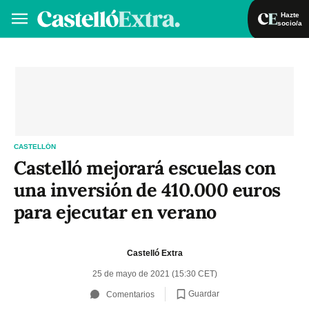
Hazte
socio/a
Hazte socio/a
Iniciar sesión
VA
ES
CASTELLÓN
Castelló mejorará escuelas con
una inversión de 410.000 euros
para ejecutar en verano
Castelló Extra
25 de mayo de 2021 (15:30 CET)
Guardar
Comentarios