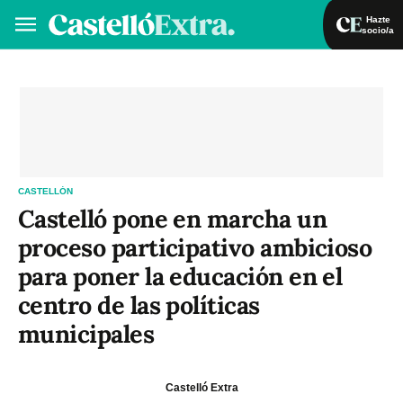
Hazte
socio/a
Hazte socio/a
Iniciar sesión
VA
ES
CASTELLÓN
Castelló pone en marcha un
proceso participativo ambicioso
para poner la educación en el
centro de las políticas
municipales
Castelló Extra