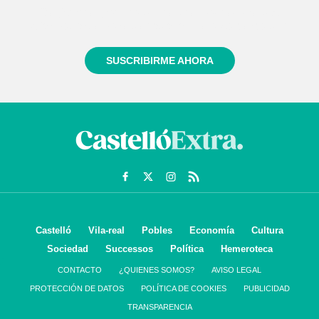
Regístrate gratuitamente y te mantendremos
informado siempre de todo lo que pasa cerca de ti
SUSCRIBIRME AHORA
Castelló
Vila-real
Pobles
Economía
Cultura
Sociedad
Successos
Política
Hemeroteca
CONTACTO
¿QUIENES SOMOS?
AVISO LEGAL
PROTECCIÓN DE DATOS
POLÍTICA DE COOKIES
PUBLICIDAD
TRANSPARENCIA