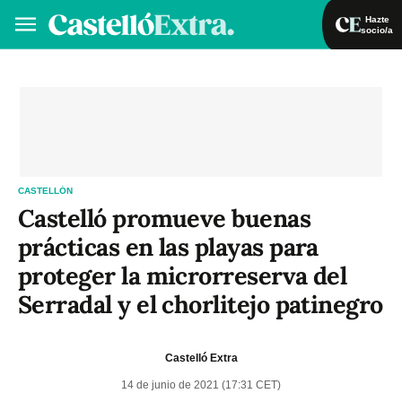
Hazte
socio/a
Hazte socio/a
Iniciar sesión
VA
ES
CASTELLÓN
Castelló promueve buenas
prácticas en las playas para
proteger la microrreserva del
Serradal y el chorlitejo patinegro
Castelló Extra
14 de junio de 2021 (17:31 CET)