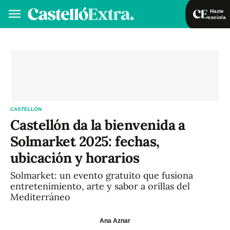
Hazte
socio/a
Hazte socio/a
Iniciar sesión
VA
ES
CASTELLÓN
Castellón da la bienvenida a
Solmarket 2025: fechas,
ubicación y horarios
Solmarket: un evento gratuito que fusiona
entretenimiento, arte y sabor a orillas del
Mediterráneo
Ana Aznar