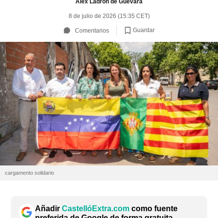
Álex Ladrón de Guevara
8 de julio de 2026 (15:35 CET)
Guardar
Comentarios
cargamento solidario
Añadir
CastellóExtra.com
como fuente
preferida de Google de forma gratuita.