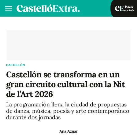
Hazte
socio/a
Hazte socio/a
Iniciar sesión
VA
ES
CASTELLÓN
Castellón se transforma en un
gran circuito cultural con la Nit
de l’Art 2026
La programación llena la ciudad de propuestas
de danza, música, poesía y arte contemporáneo
durante dos jornadas
Ana Aznar