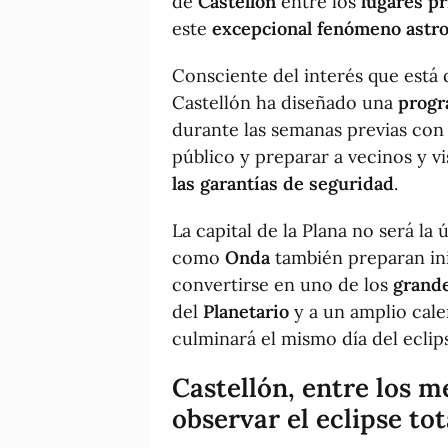
de
Castellón
entre los
lugares pr
este
excepcional fenómeno astr
Consciente del interés que está 
Castellón ha diseñado una
progr
durante las semanas previas con 
público y preparar a vecinos y vi
las garantías de seguridad
.
La capital de la Plana no será la
como
Onda
también preparan inic
convertirse en uno de los
grande
del
Planetario
y a un amplio cale
culminará el mismo día del eclip
Castellón, entre los
me
observar el
eclipse tot