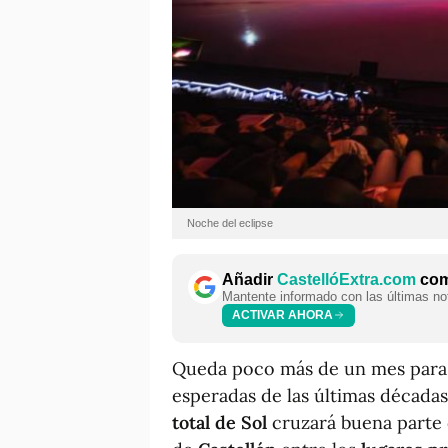
Noche del eclipse
Añadir
CastellóExtra.com
como
Mantente informado con las últimas not
ACTIVAR AHORA
Queda poco más de un mes para q
esperadas de las últimas década
total de Sol
cruzará buena parte d