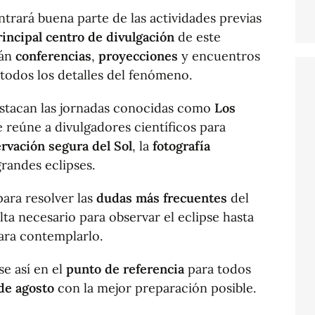
trará buena parte de las actividades previas
rincipal centro de divulgación
de este
rán
conferencias
,
proyecciones
y encuentros
 todos los detalles del fenómeno.
stacan las jornadas conocidas como
Los
e reúne a divulgadores científicos para
rvación segura del Sol
, la
fotografía
grandes eclipses.
para resolver las
dudas más frecuentes
del
lta necesario para observar el eclipse hasta
ra contemplarlo.
se así en el
punto de referencia
para todos
 de agosto
con la mejor preparación posible.