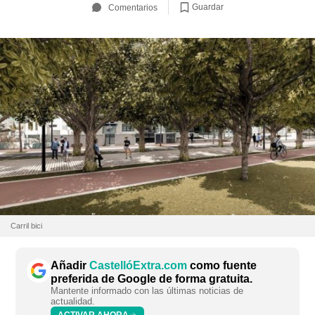
Guardar
Comentarios
Carril bici
Añadir
CastellóExtra.com
como fuente
preferida de Google de forma gratuita.
Mantente informado con las últimas noticias de
actualidad.
ACTIVAR AHORA