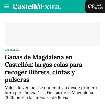
Hazte
socio/a
Hazte socio/a
Iniciar sesión
VA
ES
CASTELLÓN
Ganas de Magdalena en
Castellón: largas colas para
recoger llibrets, cintas y
pulseras
Miles de vecinos se concentran desde primera
hora para 'iniciar' las Fiestas de la Magdalena
2026 pese a la amenaza de lluvia