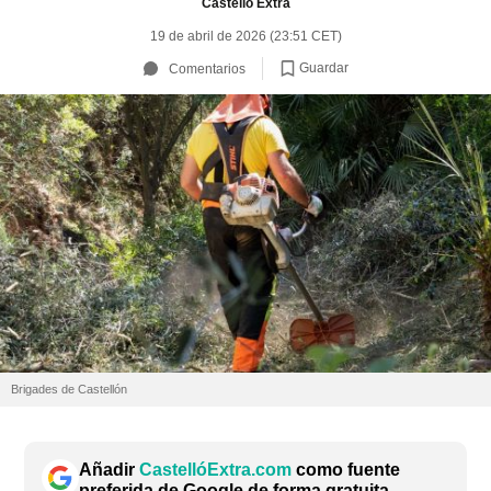
Castelló Extra
19 de abril de 2026 (23:51 CET)
Guardar
Comentarios
Brigades de Castellón
Añadir
CastellóExtra.com
como fuente
preferida de Google de forma gratuita.