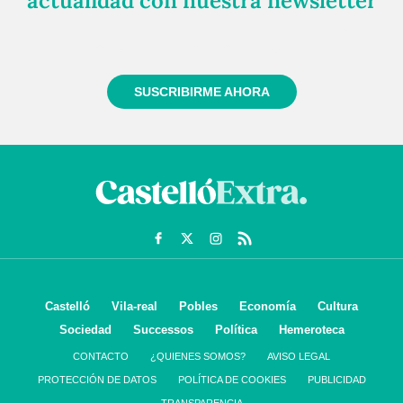
actualidad con nuestra newsletter
Regístrate gratuitamente y te mantendremos
informado siempre de todo lo que pasa cerca de ti
SUSCRIBIRME AHORA
Castelló
Vila-real
Pobles
Economía
Cultura
Sociedad
Successos
Política
Hemeroteca
CONTACTO
¿QUIENES SOMOS?
AVISO LEGAL
PROTECCIÓN DE DATOS
POLÍTICA DE COOKIES
PUBLICIDAD