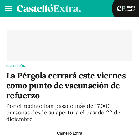
Hazte
socio/a
Hazte socio/a
Iniciar sesión
VA
ES
CASTELLÓN
La Pérgola cerrará este viernes
como punto de vacunación de
refuerzo
Por el recinto han pasado más de 17.000
personas desde su apertura el pasado 22 de
diciembre
Castelló Extra