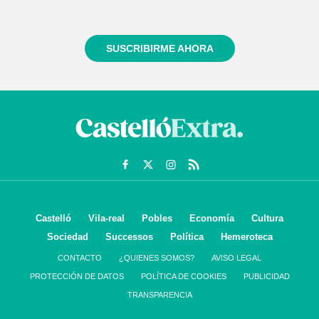
Regístrate gratuitamente y te mantendremos
informado siempre de todo lo que pasa cerca de ti
SUSCRIBIRME AHORA
Castelló
Vila-real
Pobles
Economía
Cultura
Sociedad
Successos
Política
Hemeroteca
CONTACTO
¿QUIENES SOMOS?
AVISO LEGAL
PROTECCIÓN DE DATOS
POLÍTICA DE COOKIES
PUBLICIDAD
TRANSPARENCIA