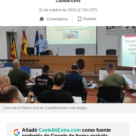
Castelló Extra
31 de octubre de 2025 (17:50 CET)
Guardar
Comentarios
Curso de la Policia Local de Castellón frente a las drogas
Añadir
CastellóExtra.com
como fuente
preferida de Google de forma gratuita.