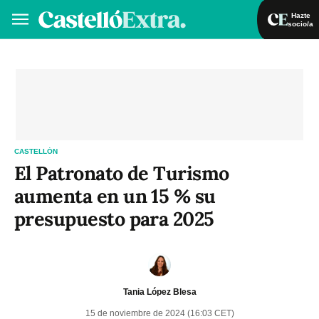
Hazte
socio/a
Hazte socio/a
Iniciar sesión
VA
ES
CASTELLÓN
El Patronato de Turismo
aumenta en un 15 % su
presupuesto para 2025
Tania López Blesa
15 de noviembre de 2024 (16:03 CET)