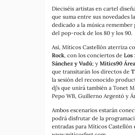
Dieciséis artistas en cartel dise
que suma entre sus novedades l
dedicado a la música remember pa
del pop-rock de los 80 y los 90.
Así, Míticos Castellón aterriza c
Rock
, con los conciertos de
Los 
Sánchez y Vudú
; y
Mitics90 Áre
que transitarán los directos de
T
la sesión del reconocido produ
dj’s que unirá también a Tonet 
Pepo WB, Guillerno Argentó y Á
Ambos escenarios estarán conecta
podrá disfrutar de la programac
entradas para Míticos Castellón 
www.miticosfest.com.