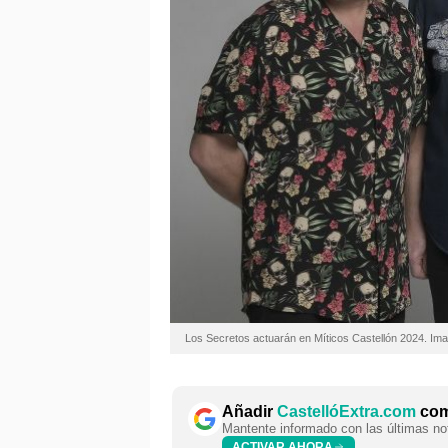
Los Secretos actuarán en Míticos Castellón 2024. Im
Añadir
CastellóExtra.com
como
Mantente informado con las últimas not
ACTIVAR AHORA