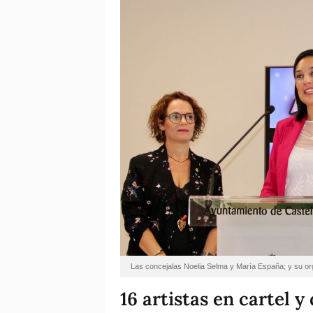
Las concejalas Noelia Selma y María España; y su org
16 artistas en cartel y