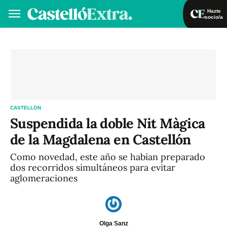
Hazte
socio/a
Hazte socio/a
Iniciar sesión
VA
ES
CASTELLÓN
Suspendida la doble Nit Màgica
de la Magdalena en Castellón
Como novedad, este año se habían preparado
dos recorridos simultáneos para evitar
aglomeraciones
Olga Sanz