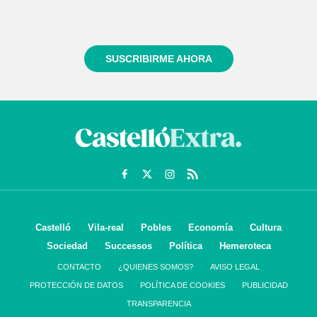
Regístrate gratuitamente y te mantendremos
informado siempre de todo lo que pasa cerca de ti
SUSCRIBIRME AHORA
Castelló
Vila-real
Pobles
Economía
Cultura
Sociedad
Successos
Política
Hemeroteca
CONTACTO
¿QUIENES SOMOS?
AVISO LEGAL
PROTECCIÓN DE DATOS
POLÍTICA DE COOKIES
PUBLICIDAD
TRANSPARENCIA