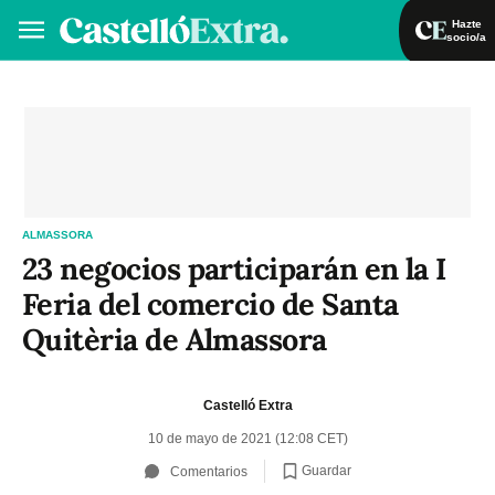
Hazte
socio/a
Hazte socio/a
Iniciar sesión
VA
ES
ALMASSORA
23 negocios participarán en la I
Feria del comercio de Santa
Quitèria de Almassora
Castelló Extra
10 de mayo de 2021 (12:08 CET)
Guardar
Comentarios