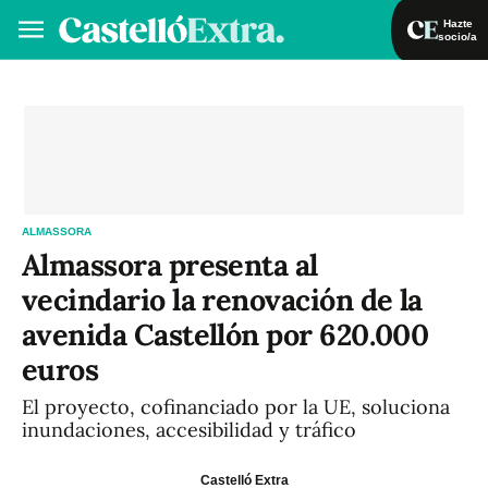
Hazte
socio/a
Hazte socio/a
Iniciar sesión
VA
ES
ALMASSORA
Almassora presenta al
vecindario la renovación de la
avenida Castellón por 620.000
euros
El proyecto, cofinanciado por la UE, soluciona
inundaciones, accesibilidad y tráfico
Castelló Extra