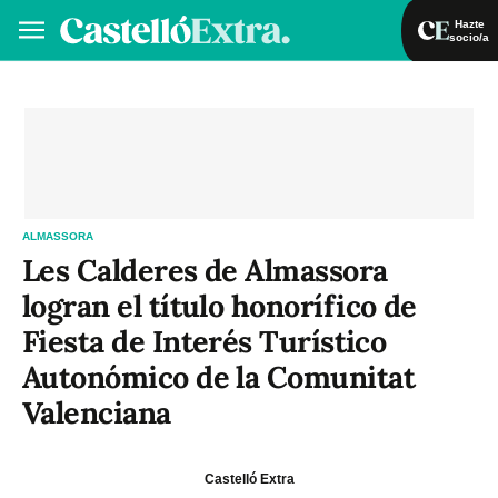
Hazte
socio/a
Hazte socio/a
Iniciar sesión
VA
ES
ALMASSORA
Les Calderes de Almassora
logran el título honorífico de
Fiesta de Interés Turístico
Autonómico de la Comunitat
Valenciana
Castelló Extra