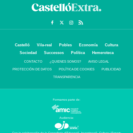
Castelló
Vila-real
Pobles
Economía
Cultura
Sociedad
Successos
Política
Hemeroteca
CONTACTO
¿QUIENES SOMOS?
AVISO LEGAL
PROTECCIÓN DE DATOS
POLÍTICA DE COOKIES
PUBLICIDAD
TRANSPARENCIA
Formamos parte de:
Audiencia:
Con la colaboración de la Conselleria d’Educació, Investigació, Cultura i Esport: