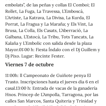
embolats”, de las peñas y collas El Comboi; El
Rollet, La Fuga, La Travessa, L’Emboscà,
L’Artiste, La Katrava, La Divisa, La Kurda, El
Porrat, La Fragua y La Maraña; y Els Vint, La
Brusa, La Colla, Els Casats, L’Aberració, La
Galbana, L’Estocà, La Tribu, Tots Tancats, La
Kalaña y L’Embolic con salida desde la plaza
Mayor.01:00 h: Fiesta Índalo con el Dj Guillem y
Dj Pixo. Lugar: Recinte Fester.
Viernes 7 de octubre
11:00h: ll Campeonato de Guiñote penya El
Trasto. Inscripciones hasta el jueves día 6 en el
casal.13:00 h: Entrada de vacas de la ganadería
Hnos. Princep de L’Ampolla, Tarragona, por las
calles San Marcos, Santa Quiteria y Trinidad y