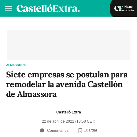
Hazte
socio/a
Hazte socio/a
Iniciar sesión
VA
ES
ALMASSORA
Siete empresas se postulan para
remodelar la avenida Castellón
de Almassora
Castelló Extra
22 de abril de 2022 (13:58 CET)
Guardar
Comentarios