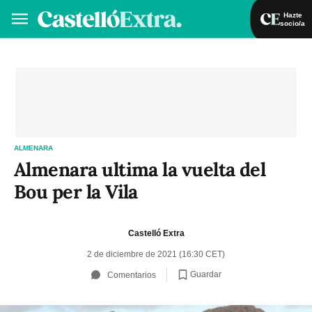
Hazte
socio/a
Hazte socio/a
Iniciar sesión
VA
ES
ALMENARA
Almenara ultima la vuelta del
Bou per la Vila
Castelló Extra
2 de diciembre de 2021 (16:30 CET)
Guardar
Comentarios