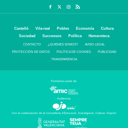
Castelló
Vila-real
Pobles
Economía
Cultura
Sociedad
Successos
Política
Hemeroteca
CONTACTO
¿QUIENES SOMOS?
AVISO LEGAL
PROTECCIÓN DE DATOS
POLÍTICA DE COOKIES
PUBLICIDAD
TRANSPARENCIA
Formamos parte de:
Audiencia:
Con la colaboración de la Conselleria d’Educació, Investigació, Cultura i Esport: