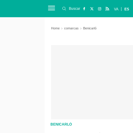
Buscar
VA
ES
Home
comarcas
Benicarló
BENICARLÓ