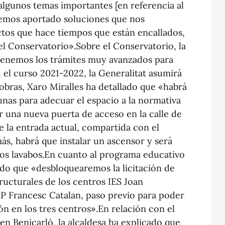
lgunos temas importantes [en referencia al
hemos aportado soluciones que nos
ctos que hace tiempos que están encallados,
el Conservatorio».Sobre el Conservatorio, la
tenemos los trámites muy avanzados para
en, el curso 2021-2022, la Generalitat asumirá
 obras, Xaro Miralles ha detallado que «habrá
nas para adecuar el espacio a la normativa
ir una nueva puerta de acceso en la calle de
 la entrada actual, compartida con el
s, habrá que instalar un ascensor y será
vos lavabos.En cuanto al programa educativo
rado que «desbloquearemos la licitación de
tructurales de los centros IES Joan
P Francesc Catalan, paso previo para poder
ión en los tres centros».En relación con el
en Benicarló, la alcaldesa ha explicado que