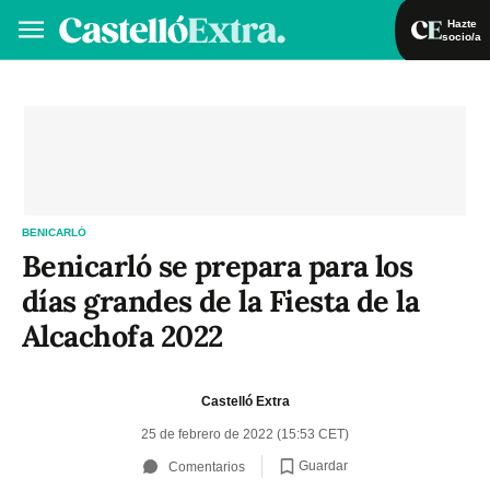
Hazte
socio/a
Hazte socio/a
Iniciar sesión
VA
ES
BENICARLÓ
Benicarló se prepara para los
días grandes de la Fiesta de la
Alcachofa 2022
Castelló Extra
25 de febrero de 2022 (15:53 CET)
Guardar
Comentarios