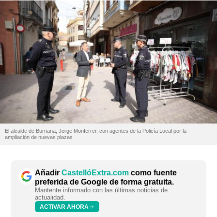
El alcalde de Burriana, Jorge Monferrer, con agentes de la Policía Local por la
ampliación de nuevas plazas
Añadir
CastellóExtra.com
como fuente
preferida de Google de forma gratuita.
Mantente informado con las últimas noticias de
actualidad.
ACTIVAR AHORA