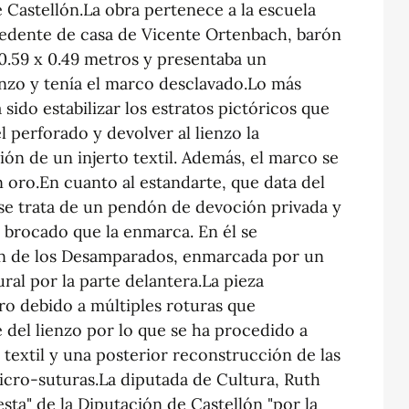
 Castellón.La obra pertenece a la escuela
ocedente de casa de Vicente Ortenbach, barón
0.59 x 0.49 metros y presentaba un
enzo y tenía el marco desclavado.Lo más
sido estabilizar los estratos pictóricos que
l perforado y devolver al lienzo la
ón de un injerto textil. Además, el marco se
 oro.En cuanto al estandarte, que data del
, se trata de un pendón de devoción privada y
 brocado que la enmarca. En él se
en de los Desamparados, enmarcada por un
ral por la parte delantera.La pieza
ro debido a múltiples roturas que
e del lienzo por lo que se ha procedido a
 textil y una posterior reconstrucción de las
cro-suturas.La diputada de Cultura, Ruth
sta" de la Diputación de Castellón "por la