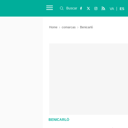
Buscar
VA
ES
Home
comarcas
Benicarló
BENICARLÓ