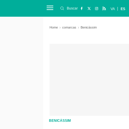
Buscar
VA
ES
Home
comarcas
Benicàssim
BENICÀSSIM