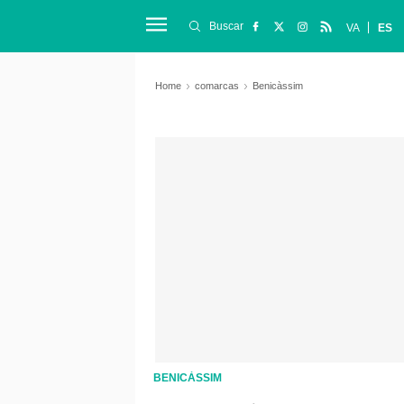
Buscar
VA
ES
Home
comarcas
Benicàssim
BENICÀSSIM