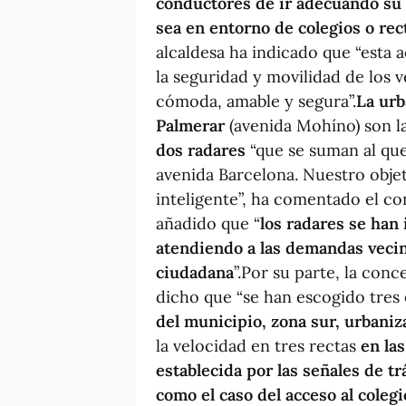
conductores de ir adecuando su 
sea en entorno de colegios o rec
alcaldesa ha indicado que “esta 
la seguridad y movilidad de los 
cómoda, amable y segura”.
La urb
Palmerar
(avenida Mohíno) son la
dos radares
“que se suman al que
avenida Barcelona. Nuestro objet
inteligente”, ha comentado el co
añadido que “
los radares se han
atendiendo a las demandas vecina
ciudadana
”.Por su parte, la conc
dicho que “se han escogido tre
del municipio, zona sur, urbaniz
la velocidad en tres rectas
en la
establecida por las señales de t
como el caso del acceso al coleg