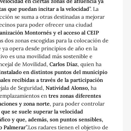
velocidad en ciertas zonas de afluencia ya
tas que puedan incitar a la velocidad
”. La
acción se suma a otras destinadas a mejorar
vecinos para poder ofrecer una ciudad
anización Montornés y el acceso al CEIP
s dos zonas escogidas para la colocación de
 ya opera desde principios de año en la
ivo es una movilidad más sostenible e
ncejal de Movilidad,
Carlos Díaz
, quien ha
 instalado en distintos puntos del municipio
les recibidas a través de la participación
ejala de Seguridad,
Natividad Alonso,
ha
s emplazamientos en
tres zonas diferentes
aciones y zona norte
, para poder controlar
s que se suele superar la velocidad
ráfico y que, además, son puntos sensibles,
io Palmerar
”.Los radares tienen el objetivo de