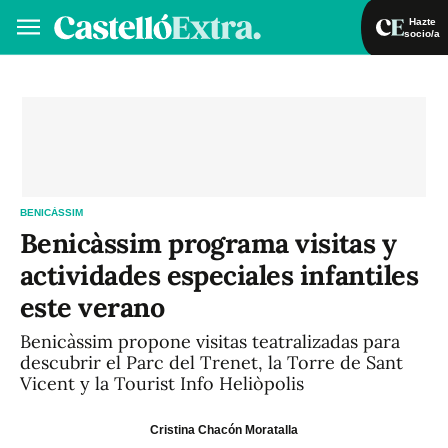
Hazte
socio/a
Hazte socio/a
Iniciar sesión
VA
ES
BENICÀSSIM
Benicàssim programa visitas y
actividades especiales infantiles
este verano
Benicàssim propone visitas teatralizadas para
descubrir el Parc del Trenet, la Torre de Sant
Vicent y la Tourist Info Heliòpolis
Cristina Chacón Moratalla