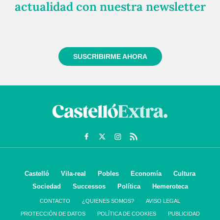
actualidad con nuestra newsletter
Regístrate gratuitamente y te mantendremos
informado siempre de todo lo que pasa cerca de ti
SUSCRIBIRME AHORA
Castelló
Vila-real
Pobles
Economía
Cultura
Sociedad
Successos
Política
Hemeroteca
CONTACTO
¿QUIENES SOMOS?
AVISO LEGAL
PROTECCIÓN DE DATOS
POLÍTICA DE COOKIES
PUBLICIDAD