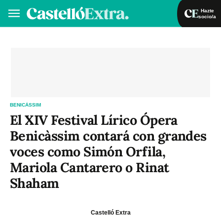
Hazte
socio/a
Hazte socio/a
Iniciar sesión
VA
ES
BENICÀSSIM
El XIV Festival Lírico Ópera
Benicàssim contará con grandes
voces como Simón Orfila,
Mariola Cantarero o Rinat
Shaham
Castelló Extra