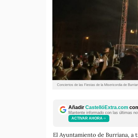
Conciertos de las Fiestas de la Misericordia de Burria
Añadir
CastellóExtra.com
como
Mantente informado con las últimas not
ACTIVAR AHORA
El Ayuntamiento de Burriana, a tr