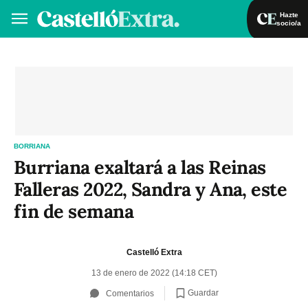
Hazte
socio/a
Hazte socio/a
Iniciar sesión
VA
ES
BORRIANA
Burriana exaltará a las Reinas
Falleras 2022, Sandra y Ana, este
fin de semana
Castelló Extra
13 de enero de 2022 (14:18 CET)
Guardar
Comentarios