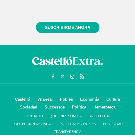
Regístrate gratuitamente y te mantendremos
informado siempre de todo lo que pasa cerca de ti
SUSCRIBIRME AHORA
Castelló
Vila-real
Pobles
Economía
Cultura
Sociedad
Successos
Política
Hemeroteca
CONTACTO
¿QUIENES SOMOS?
AVISO LEGAL
PROTECCIÓN DE DATOS
POLÍTICA DE COOKIES
PUBLICIDAD
TRANSPARENCIA