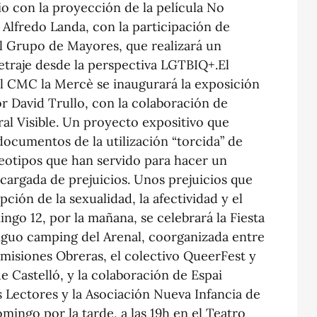
io con la proyección de la película No
 Alfredo Landa, con la participación de
l Grupo de Mayores, que realizará un
etraje desde la perspectiva LGTBIQ+.El
 el CMC la Mercè se inaugurará la exposición
r David Trullo, con la colaboración de
al Visible. Un proyecto expositivo que
documentos de la utilización “torcida” de
eotipos que han servido para hacer un
 cargada de prejuicios. Unos prejuicios que
pción de la sexualidad, la afectividad y el
mingo 12, por la mañana, se celebrará la Fiesta
ntiguo camping del Arenal, coorganizada entre
misiones Obreras, el colectivo QueerFest y
e Castelló, y la colaboración de Espai
 Lectores y la Asociación Nueva Infancia de
mingo por la tarde, a las 19h en el Teatro