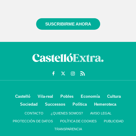
Regístrate gratuitamente y te mantendremos
informado siempre de todo lo que pasa cerca de ti
SUSCRIBIRME AHORA
Castelló
Vila-real
Pobles
Economía
Cultura
Sociedad
Successos
Política
Hemeroteca
CONTACTO
¿QUIENES SOMOS?
AVISO LEGAL
PROTECCIÓN DE DATOS
POLÍTICA DE COOKIES
PUBLICIDAD
TRANSPARENCIA