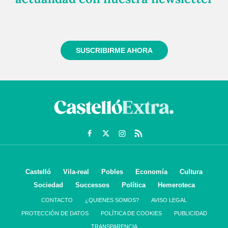
Regístrate gratuitamente y te mantendremos
informado siempre de todo lo que pasa cerca de ti
SUSCRIBIRME AHORA
Castelló
Vila-real
Pobles
Economía
Cultura
Sociedad
Successos
Política
Hemeroteca
CONTACTO
¿QUIENES SOMOS?
AVISO LEGAL
PROTECCIÓN DE DATOS
POLÍTICA DE COOKIES
PUBLICIDAD
TRANSPARENCIA