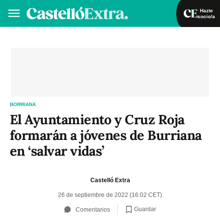
Hazte
socio/a
Hazte socio/a
Iniciar sesión
VA
ES
BORRIANA
El Ayuntamiento y Cruz Roja
formarán a jóvenes de Burriana
en ‘salvar vidas’
Castelló Extra
26 de septiembre de 2022 (16:02 CET)
Guardar
Comentarios