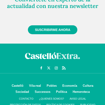
actualidad con nuestra newsletter
Regístrate gratuitamente y te mantendremos
informado siempre de todo lo que pasa cerca de ti
SUSCRIBIRME AHORA
Castelló
Vila-real
Pobles
Economía
Cultura
Sociedad
Successos
Política
Hemeroteca
CONTACTO
¿QUIENES SOMOS?
AVISO LEGAL
PROTECCIÓN DE DATOS
POLÍTICA DE COOKIES
PUBLICIDAD