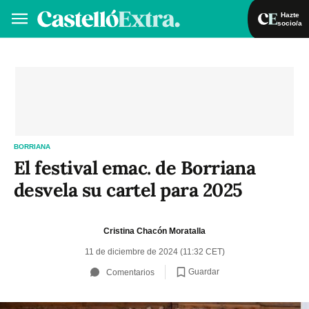
Hazte
socio/a
Hazte socio/a
Iniciar sesión
VA
ES
BORRIANA
El festival emac. de Borriana
desvela su cartel para 2025
Cristina Chacón Moratalla
11 de diciembre de 2024 (11:32 CET)
Guardar
Comentarios