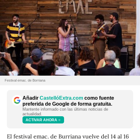
Festival emac. de Borriana
Añadir
CastellóExtra.com
como fuente
preferida de Google de forma gratuita.
Mantente informado con las últimas noticias de
actualidad.
ACTIVAR AHORA
El festival emac. de Burriana vuelve del 14 al 16