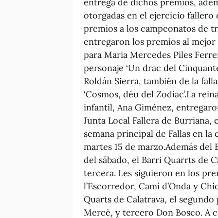
entrega de dichos premios, adem
otorgadas en el ejercicio fallero 
premios a los campeonatos de tru
entregaron los premios al mejor
para Maria Mercedes Piles Ferrer
personaje ‘Un drac del Cinquanten
Roldán Sierra, también de la fall
‘Cosmos, déu del Zodíac’.La reina 
infantil, Ana Giménez, entregar
Junta Local Fallera de Burriana, 
semana principal de Fallas en la c
martes 15 de marzo.Además del Ba
del sábado, el Barri Quarrts de C
tercera. Les siguieron en los pre
l’Escorredor, Camí d’Onda y Chich
Quarts de Calatrava, el segundo 
Mercè, y tercero Don Bosco. A c