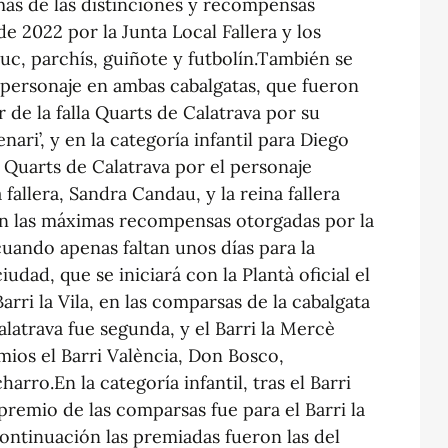
ás de las distinciones y recompensas
de 2022 por la Junta Local Fallera y los
c, parchís, guiñote y futbolín.También se
 personaje en ambas cabalgatas, que fueron
 de la falla Quarts de Calatrava por su
ari’, y en la categoría infantil para Diego
a Quarts de Calatrava por el personaje
fallera, Sandra Candau, y la reina fallera
on las máximas recompensas otorgadas por la
cuando apenas faltan unos días para la
iudad, que se iniciará con la Plantà oficial el
rri la Vila, en las comparsas de la cabalgata
alatrava fue segunda, y el Barri la Mercè
mios el Barri València, Don Bosco,
arro.En la categoría infantil, tras el Barri
premio de las comparsas fue para el Barri la
ontinuación las premiadas fueron las del