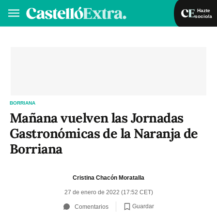
Hazte
socio/a
Hazte socio/a
Iniciar sesión
VA
ES
BORRIANA
Mañana vuelven las Jornadas
Gastronómicas de la Naranja de
Borriana
Cristina Chacón Moratalla
27 de enero de 2022 (17:52 CET)
Guardar
Comentarios