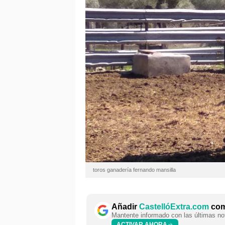
toros ganadería fernando mansilla
Añadir
CastellóExtra.com
como
Mantente informado con las últimas not
ACTIVAR AHORA