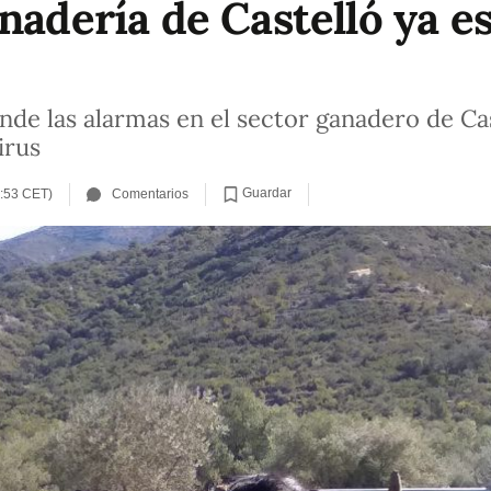
nadería de Castelló ya e
iende las alarmas en el sector ganadero de Ca
irus
Guardar
6:53 CET)
Comentarios